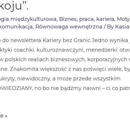
oju”.
ogia międzykulturowa
,
Biznes, praca, kariera
,
Moty
 komunikacja
,
Równowaga wewnętrzna
/ By
Kasia
ę do newslettera Kariery bez Granic Jedno wynika 
ktyki coachki, kulturoznawczyni, menedżerki: otw
 w polskich realiach biznesowych, korporacyjnych
ane. Znakomita większość z nas poświęci wiele, by
ukryty, niewidoczny, a może przede wszystkim
IEDZIANY, no bo nie bądźmy naiwni – ci co patrz
e »