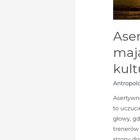
Aser
mają
kul
Antropol
Asertywno
to uczuci
głowy, g
trenerów
strony d