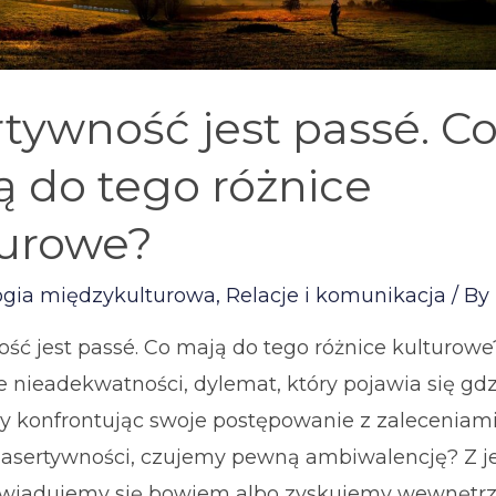
tywność jest passé. C
 do tego różnice
turowe?
ogia międzykulturowa
,
Relacje i komunikacja
/ By
ść jest passé. Co mają do tego różnice kulturowe
e nieadekwatności, dylemat, który pojawia się gdzi
dy konfrontując swoje postępowanie z zaleceniam
 asertywności, czujemy pewną ambiwalencję? Z j
owiadujemy się bowiem albo zyskujemy wewnętr