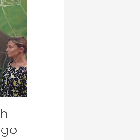
ch
ego