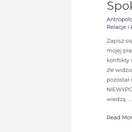
Spok
Antropol
Relacje i
Zapisz si
mojej pra
konflikty
źle widzi
pozostał 
NIEWYPOW
wiedzą. …
Konflikty
Read Mor
nie