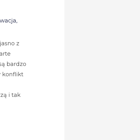
wacja
,
jasno z
arte
 są bardzo
 konflikt
ą i tak