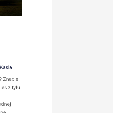
o
Kasia
? Znacie
eś z tyłu
i
ednej
zne